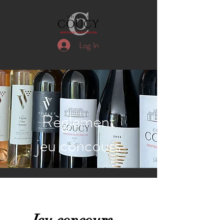
Log In
Règlement
jeu concours