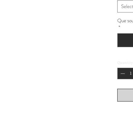
Selec
Que souh
*
Quantity