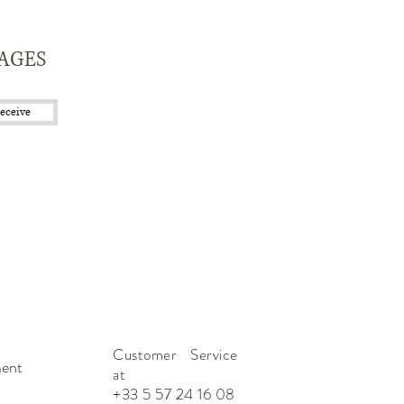
TAGES
eceive
Customer Service
ment
at
+33 5 57 24 16 08