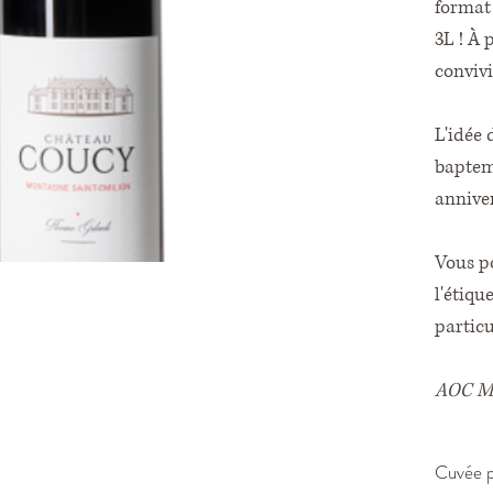
format
3L ! À 
convivi
L'idée 
baptem
annive
Vous p
l'étiqu
particu
AOC Mo
Cuvée p